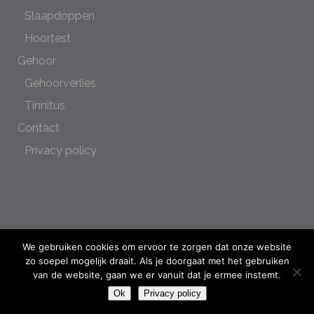
Slaapdoppen
Hoortest
Gehoor
Gehoorverlies
Tinnitus
Contact
Privacy policy
We gebruiken cookies om ervoor te zorgen dat onze website
© tekst alle rechten voorbehouden / text all rights reserved Hoorstudio
zo soepel mogelijk draait. Als je doorgaat met het gebruiken
Lansingerland. © webdesign, graphic design, photography all rights reserved /
van de website, gaan we er vanuit dat je ermee instemt.
webdesign, grafisch ontwerp, fotografie alle rechten voorbehouden Dutch Design
Ok
Privacy policy
District ® dutchdesigndistrict.com