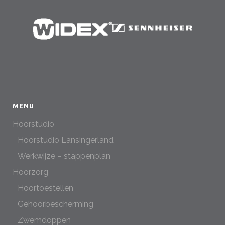
MENU
Hoorstudio
Hoorstudio Lansingerland
Werkwijze – stappenplan
Hoorzorg
Hoortoestellen
Gehoorbescherming
Zwemdoppen