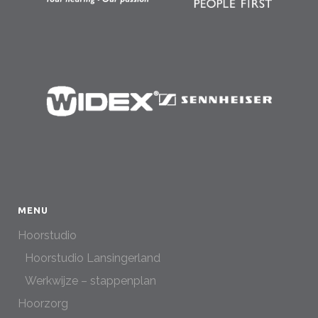
MENU
Hoorstudio
Hoorstudio Lansingerland
Werkwijze – stappenplan
Hoorzorg